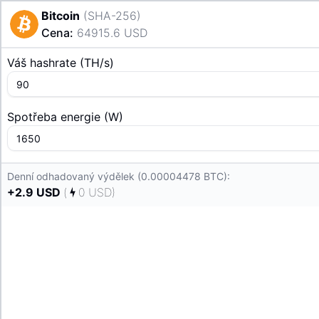
Bitcoin
(
SHA-256
)
Cena
:
64915.6
USD
Váš hashrate
(
T
H/s
)
Spotřeba energie
(
W
)
Denní odhadovaný výdělek (0.00004478 BTC):
+
2.9
USD
(
0
USD
)