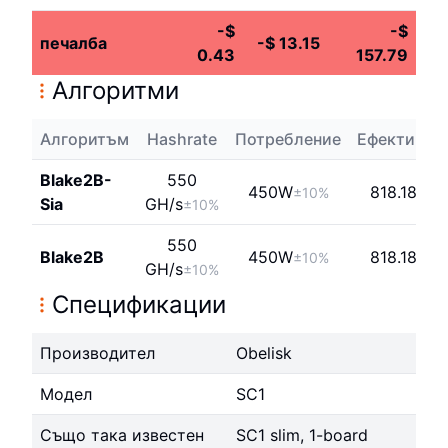
-
$
-
$
печалба
-
$
13.15
0.43
157.79
Алгоритми
Алгоритъм
Hashrate
Потребление
Ефективно
Blake2B-
550
450
W
818.18j/T
±10%
Sia
G
H/s
±10%
550
Blake2B
450
W
818.18j/T
±10%
G
H/s
±10%
Спецификации
Производител
Obelisk
Модел
SC1
Също така известен
SC1 slim, 1-board