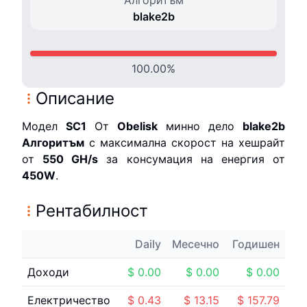
blake2b
100.00
%
Описание
Модел
SC1
От
Obelisk
минно дело
blake2b
Алгоритъм
с максимална скорост на хешрайт
от
550 G
H/s
за консумация на енергия от
450
W
.
Рентабилност
Daily
Месечно
Годишен
Доходи
$
0.00
$
0.00
$
0.00
Електричество
$
0.43
$
13.15
$
157.79