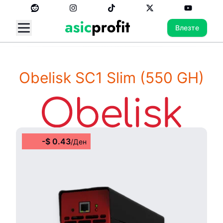
Влезте
Obelisk SC1 Slim
(550 GH)
-
$
0.43
/
Ден