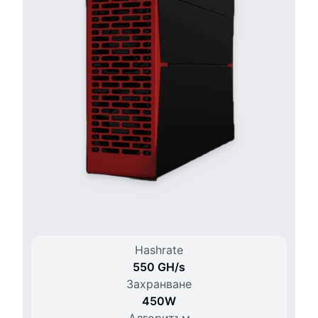
Hashrate
550 G
H/
s
Захранване
450
W
Алгоритъм