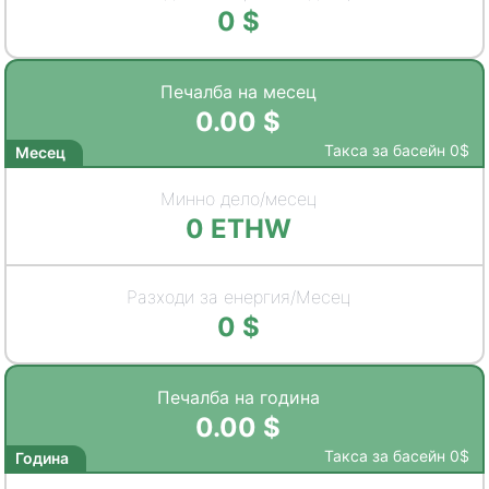
0
$
Печалба на месец
0.00
$
Такса за басейн
0
$
Месец
Минно дело/месец
0
ETHW
Разходи за енергия/Месец
0
$
Печалба на година
0.00
$
Такса за басейн
0
$
Година