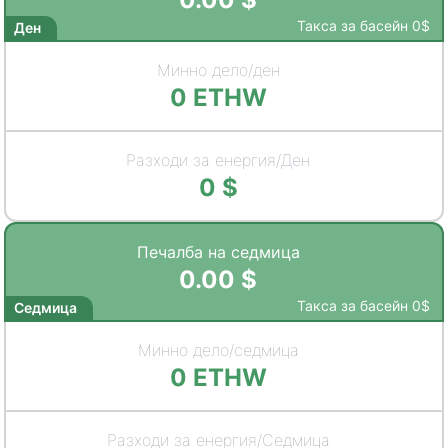
Такса за басейн
0
$
Ден
Минно дело/ден
0
ETHW
Разходи за енергия/Ден
0
$
Печалба на седмица
0.00
$
Такса за басейн
0
$
Седмица
Минно дело/седмица
0
ETHW
Разходи за енергия/Седмица