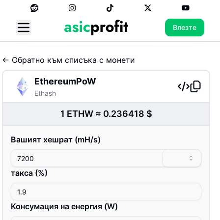
Влезте
←
Обратно към списъка с монети
EthereumPoW
Ethash
1
ETHW
≈
0.236418
$
Вашият хешрат
(
m
H/s
)
такса
(%)
Консумация на енергия
(
W
)