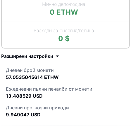
Минно дело/година
0
ETHW
Разходи за енергия/година
0
$
Разширени настройки
Дневен брой монети
57.0535045614
ETHW
Ежедневни пълни печалби от монети
13.488529
USD
Дневни прогнозни приходи
9.949047
USD