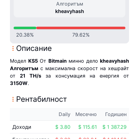
Алгоритъм
kheavyhash
20.38
%
79.62
%
Описание
Модел
KS5
От
Bitmain
минно дело
kheavyhash
Алгоритъм
с максимална скорост на хешрайт
от
21 T
H/s
за консумация на енергия от
3150
W
.
Рентабилност
Daily
Месечно
Годишен
Доходи
$
3.80
$
115.61
$
1 387.29