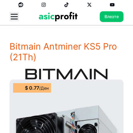
Влезте
Bitmain Antminer KS5 Pro
(21Th)
$
0.77
/
Ден