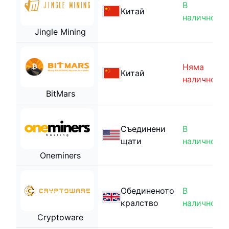
В
Китай
наличност
Jingle Mining
Няма
Китай
наличност
BitMars
Съединени
В
щати
наличност
Oneminers
Обединеното
В
кралство
наличност
Cryptoware