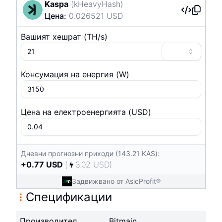
Kaspa
(
kHeavyHash
)
Цена
:
0.026521
USD
Вашият хешрат
(
T
H/s
)
Консумация на енергия
(
W
)
Цена на електроенергията
(
USD
)
Дневни прогнозни приходи (143.21 KAS):
+
0.77
USD
(
3.02
USD
)
Задвижвано от AsicProfit®
Спецификации
Производител
Bitmain