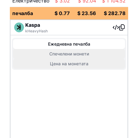
Електричество
$
3.02
$
92.04
$
1 104.52
печалба
$
0.77
$
23.56
$
282.78
Kaspa
kHeavyHash
Ежедневна печалба
Спечелени монети
Цена на монетата