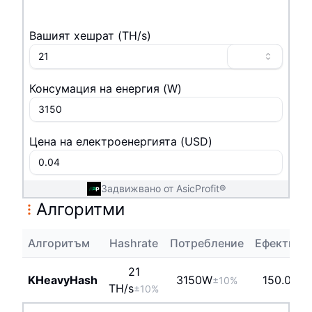
Вашият хешрат
(
T
H/s
)
Консумация на енергия
(
W
)
Цена на електроенергията
(
USD
)
Задвижвано от AsicProfit®
Алгоритми
Алгоритъм
Hashrate
Потребление
Ефективн
21
KHeavyHash
3150
W
150.00j/
±10%
T
H/s
±10%