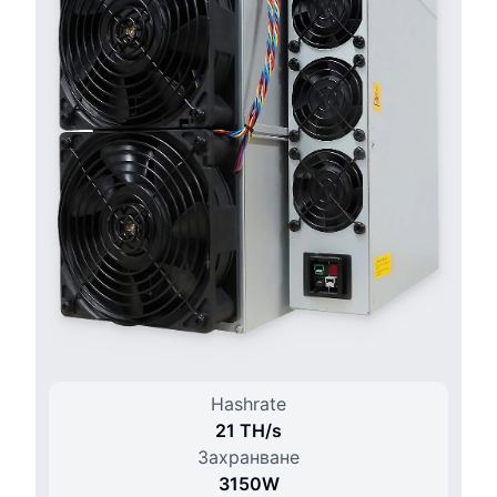
Hashrate
21 T
H/
s
Захранване
3150
W