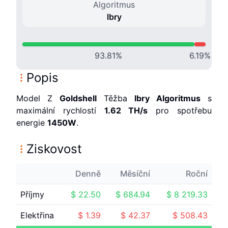
Algoritmus
lbry
93.81
%
6.19
%
Popis
Model
Z
Goldshell
Těžba
lbry
Algoritmus
s
maximální rychlostí
1.62 T
H/s
pro spotřebu
energie
1450
W
.
Ziskovost
Denně
Měsíční
Roční
Příjmy
$
22.50
$
684.94
$
8 219.33
Elektřina
$
1.39
$
42.37
$
508.43