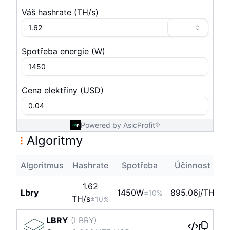
Váš hashrate
(
T
H/s
)
Spotřeba energie
(
W
)
Cena elektřiny
(
USD
)
Powered by AsicProfit®
Algoritmy
Algoritmus
Hashrate
Spotřeba
Účinnost
Z
1.62
Lbry
1450
W
895.06j/TH
±10%
T
H/s
±10%
LBRY
(
LBRY
)