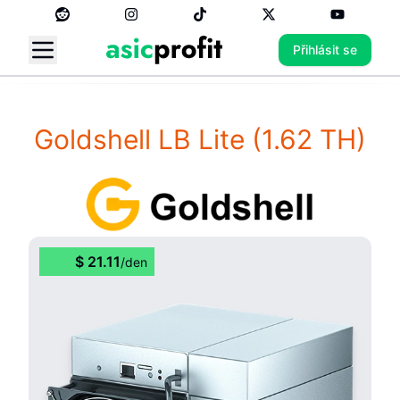
Přihlásit se
Goldshell LB Lite
(1.62 TH)
$
21.11
/
den