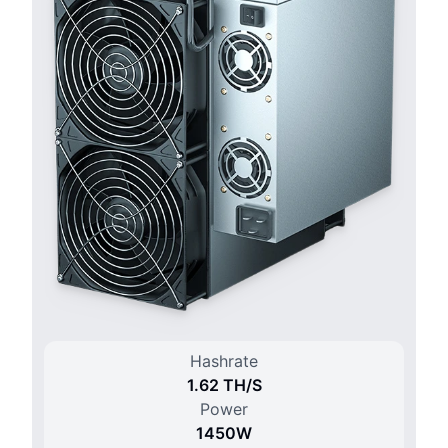
Hashrate
1.62 T
H/
S
Power
1450
W