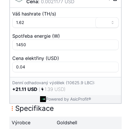
Cena
:
0.0021177
USD
Váš hashrate
(
T
H/s
)
Spotřeba energie
(
W
)
Cena elektřiny
(
USD
)
Denní odhadovaný výdělek (10625.9 LBC):
+
21.11
USD
(
1.39
USD
)
Powered by AsicProfit®
Specifikace
Výrobce
Goldshell