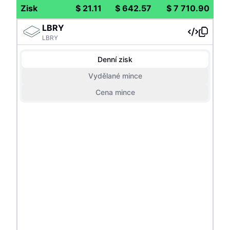
Zisk
$
21.11
$
642.57
$
7 710.90
LBRY
LBRY
Denní zisk
Vydělané mince
Cena mince