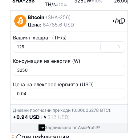
SHA-256
3250
W
26.00j/TH
±10%
T
H/s
±10%
Bitcoin
(
SHA-256
)
Цена
:
64785.6
USD
Вашият хешрат
(
T
H/s
)
Консумация на енергия
(
W
)
Цена на електроенергията
(
USD
)
Дневни прогнозни приходи (0.00006278 BTC):
+
0.94
USD
(
3.12
USD
)
Задвижвано от AsicProfit®
Спецификации