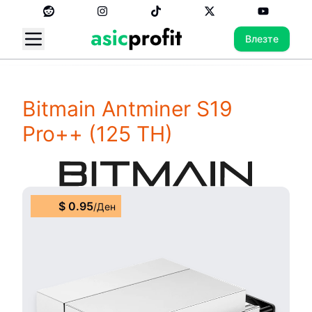
Влезте
Bitmain Antminer S19
Pro++
(125 TH)
$
0.95
/
Ден