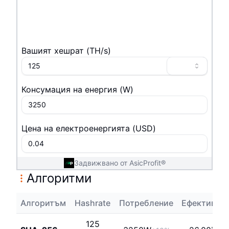
Вашият хешрат
(
T
H/s
)
Консумация на енергия
(
W
)
Цена на електроенергията
(
USD
)
Задвижвано от AsicProfit®
Алгоритми
Алгоритъм
Hashrate
Потребление
Ефективно
125