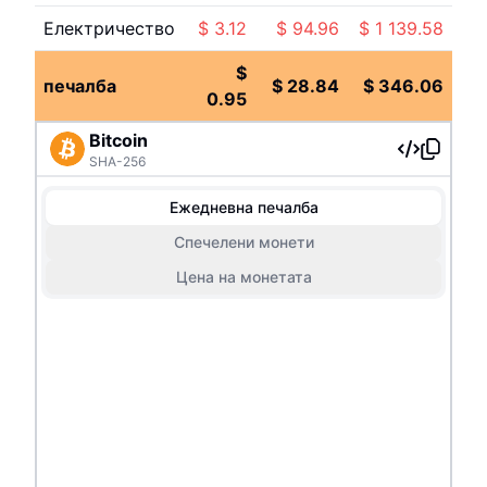
Електричество
$
3.12
$
94.96
$
1 139.58
$
печалба
$
28.84
$
346.06
0.95
Bitcoin
SHA-256
Ежедневна печалба
Спечелени монети
Цена на монетата