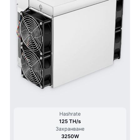
Hashrate
125 T
H/
s
Захранване
3250
W