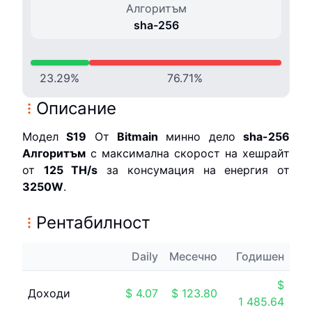
Алгоритъм
sha-256
23.29
%
76.71
%
Описание
Модел
S19
От
Bitmain
минно дело
sha-256
Алгоритъм
с максимална скорост на хешрайт
от
125 T
H/s
за консумация на енергия от
3250
W
.
Рентабилност
Daily
Месечно
Годишен
$
Доходи
$
4.07
$
123.80
1 485.64