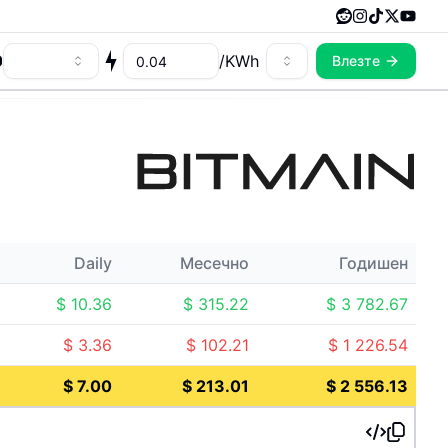
/
KWh
Влезте
Daily
Месечно
Годишен
$
10.36
$
315.22
$
3 782.67
$
3.36
$
102.21
$
1 226.54
$
7.00
$
213.01
$
2 556.13