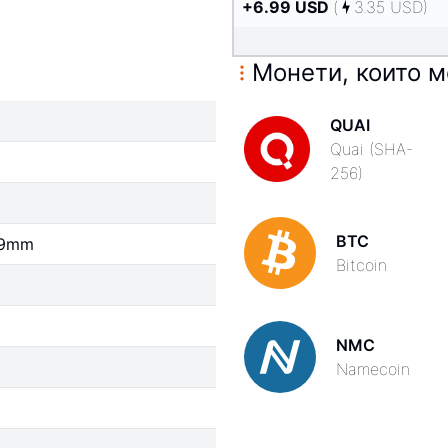
+
6.99
USD
(
3.35
USD
)
Монети, които м
QUAI
Quai (SHA-
256)
BTC
09mm
Bitcoin
NMC
Namecoin