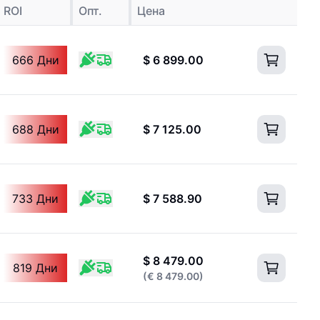
ROI
Опт.
Цена
666 Дни
$
6 899.00
688 Дни
$
7 125.00
733 Дни
$
7 588.90
$
8 479.00
819 Дни
(
€
8 479.00
)