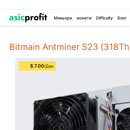
Миньори
монети
Difficulty
Блог
Bitmain Antminer S23 (318Th
$
7.00
/
Ден