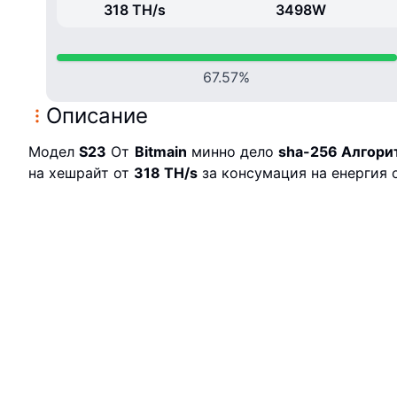
318 T
H/
s
3498
W
67.57
%
Описание
Модел
S23
От
Bitmain
минно дело
sha-256
Алгори
на хешрайт от
318 T
H/s
за консумация на енергия 