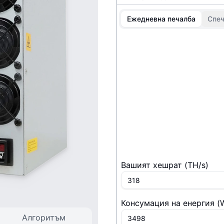
Ежедневна печалба
Спеч
Вашият хешрат
(
T
H/s
)
Консумация на енергия
(
Алгоритъм