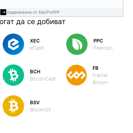
Задвижвано от AsicProfit®
огат да се добиват
XEC
PPC
eCash
Peercoin
FB
BCH
Fractal
BitcoinCash
Bitcoin
BSV
BitcoinSV