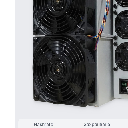
Hashrate
Захранване