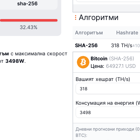
sha-256
Алгоритми
32.43
%
Алгоритъм
Hashrate
SHA-256
318 T
H/s
±1
тъм
с максимална скорост
Bitcoin
(
SHA-256
)
от
3498
W
.
Цена
:
64927.1
USD
Вашият хешрат
(
T
H/s
)
Консумация на енергия
(
Дневни прогнозни приходи (
BTC):