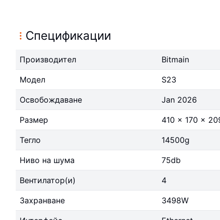
Спецификации
Производител
Bitmain
Модел
S23
Освобождаване
Jan 2026
Размер
410 x 170 x 2
Тегло
14500g
Ниво на шума
75db
Вентилатор(и)
4
Захранване
3498W