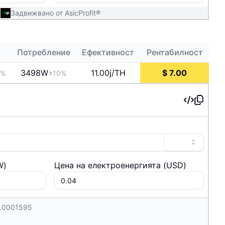
Задвижвано от AsicProfit®
Потребление
Ефективност
Рентабилност
3498
W
11.00j/TH
$
7.00
0%
±10%
W
)
Цена на електроенергията
(
USD
)
0.0001595