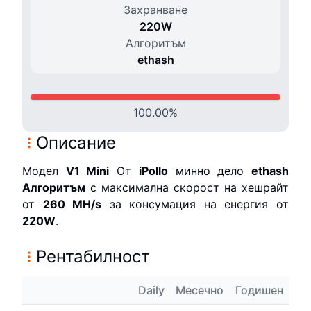
Захранване
220
W
Алгоритъм
ethash
100.00
%
Описание
Модел
V1 Mini
От
iPollo
минно дело
ethash
Алгоритъм
с максимална скорост на хешрайт
от
260 M
H/s
за консумация на енергия от
220
W
.
Рентабилност
Daily
Месечно
Годишен