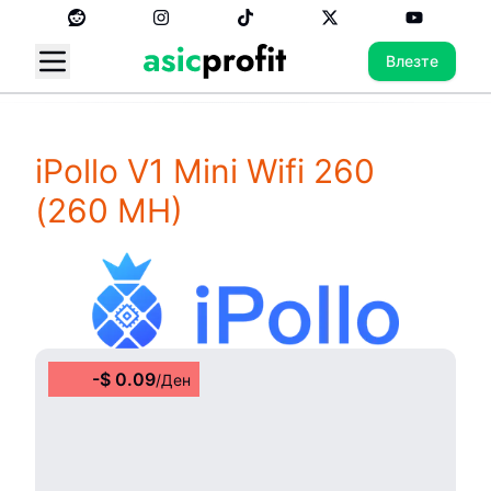
Влезте
iPollo V1 Mini Wifi 260
(260 MH)
-
$
0.09
/
Ден