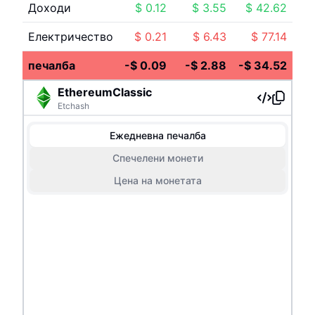
Доходи
$
0.12
$
3.55
$
42.62
Електричество
$
0.21
$
6.43
$
77.14
печалба
-
$
0.09
-
$
2.88
-
$
34.52
EthereumClassic
Etchash
Ежедневна печалба
Спечелени монети
Цена на монетата