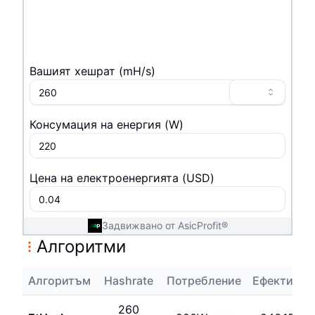
Вашият хешрат
(
m
H/s
)
Консумация на енергия
(
W
)
Цена на електроенергията
(
USD
)
Задвижвано от AsicProfit®
Алгоритми
Алгоритъм
Hashrate
Потребление
Ефективно
260