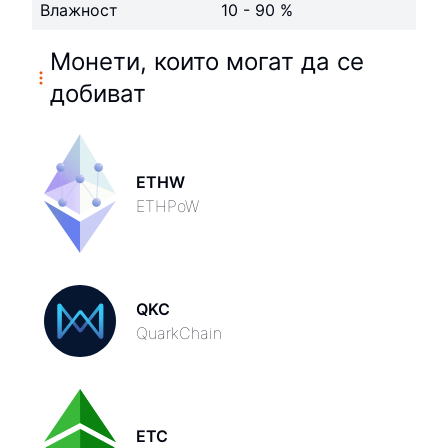
Влажност
10 - 90 %
Монети, които могат да се
добиват
ETHW
ETHPoW
QKC
QuarkChain
ETC