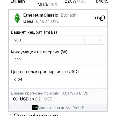
EtHash
220
W
846.15j/G
±10%
M
H/s
±10%
EthereumClassic
(
Etchash
)
Цена
:
6.4924
USD
Вашият хешрат
(
m
H/s
)
Консумация на енергия
(
W
)
Цена на електроенергията
(
USD
)
Дневни прогнозни приходи (0.017973 ETC):
-0.1
USD
(
0.21
USD
)
Задвижвано от AsicProfit®
Спецификации