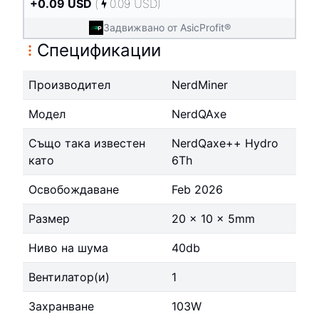
+
0.09
USD
(
0.09
USD
)
Задвижвано от AsicProfit®
Спецификации
Производител
NerdMiner
Модел
NerdQAxe
Също така известен
NerdQaxe++ Hydro
като
6Th
Освобождаване
Feb 2026
Размер
20 x 10 x 5mm
Ниво на шума
40db
Вентилатор(и)
1
Захранване
103W