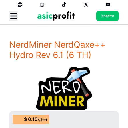
Влезте
NerdMiner NerdQaxe++
Hydro Rev 6.1
(6 TH)
$
0.10
/
Ден