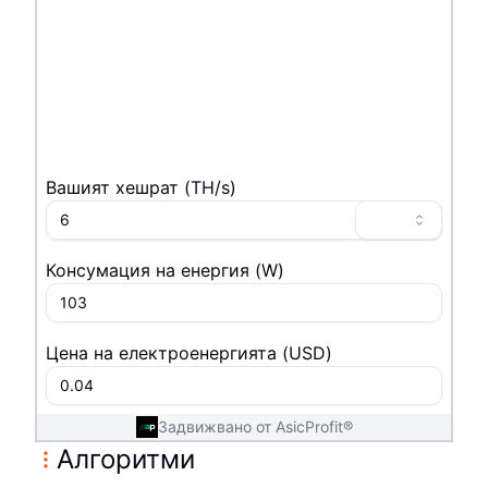
Вашият хешрат
(
T
H/s
)
Консумация на енергия
(
W
)
Цена на електроенергията
(
USD
)
Задвижвано от AsicProfit®
Алгоритми