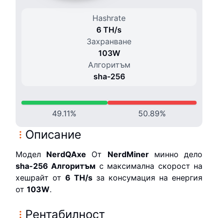
Hashrate
6 T
H/
s
Захранване
103
W
Алгоритъм
sha-256
49.11
%
50.89
%
Описание
Модел
NerdQAxe
От
NerdMiner
минно дело
sha-256
Алгоритъм
с максимална скорост на
хешрайт от
6 T
H/s
за консумация на енергия
от
103
W
.
Рентабилност