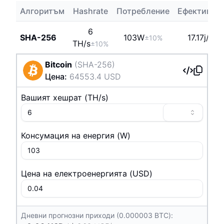
Алгоритъм
Hashrate
Потребление
Ефективно
6
SHA-256
103
W
17.17j/TH
±10%
T
H/s
±10%
Bitcoin
(
SHA-256
)
Цена
:
64553.4
USD
Вашият хешрат
(
T
H/s
)
Консумация на енергия
(
W
)
Цена на електроенергията
(
USD
)
Дневни прогнозни приходи (0.000003 BTC):