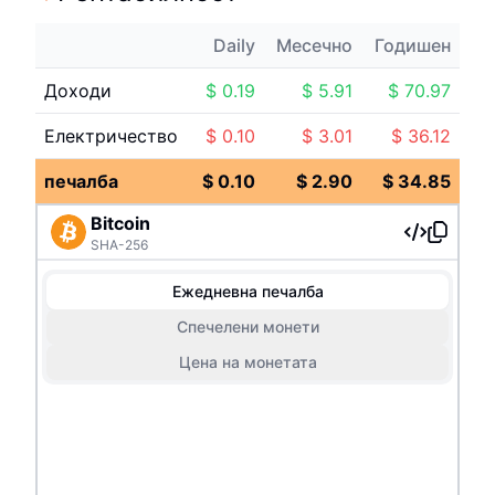
Daily
Месечно
Годишен
Доходи
$
0.19
$
5.91
$
70.97
Електричество
$
0.10
$
3.01
$
36.12
печалба
$
0.10
$
2.90
$
34.85
Bitcoin
SHA-256
Ежедневна печалба
Спечелени монети
Цена на монетата