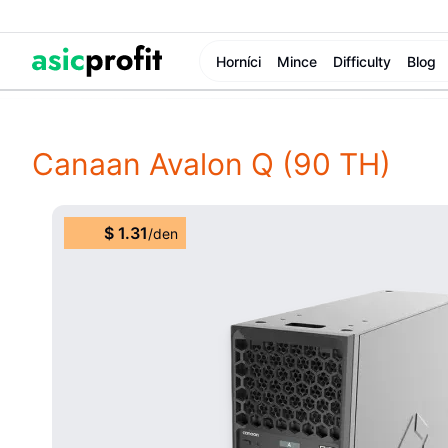
Horníci
Mince
Difficulty
Blog
Canaan Avalon Q
(90 TH)
$
1.31
/
den