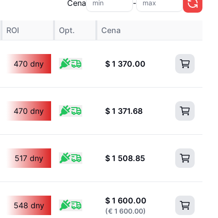
Cena
-
ROI
Opt.
Cena
470 dny
$
1 370.00
470 dny
$
1 371.68
517 dny
$
1 508.85
$
1 600.00
548 dny
(
€
1 600.00
)