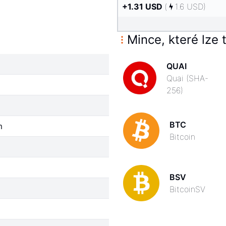
+
1.31
USD
(
1.6
USD
)
Mince, které lze t
QUAI
Quai (SHA-
256)
BTC
m
Bitcoin
BSV
BitcoinSV