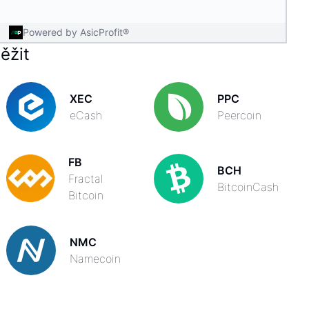
Powered by AsicProfit®
ěžit
XEC
PPC
eCash
Peercoin
FB
BCH
Fractal
BitcoinCash
Bitcoin
NMC
Namecoin