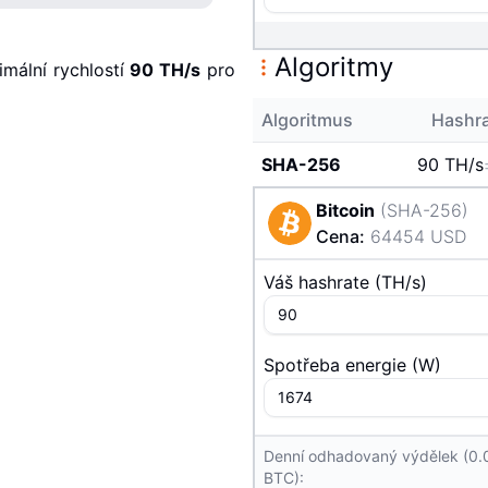
Algoritmy
mální rychlostí
90 T
H/s
pro
Algoritmus
Hashr
SHA-256
90 T
H/s
Bitcoin
(
SHA-256
)
Cena
:
64454
USD
Váš hashrate
(
T
H/s
)
Spotřeba energie
(
W
)
Denní odhadovaný výdělek (0
BTC):