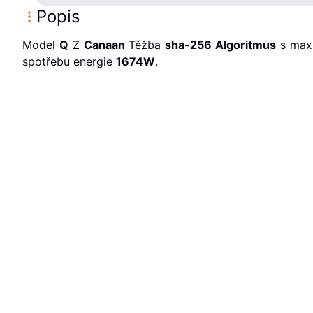
Popis
Model
Q
Z
Canaan
Těžba
sha-256
Algoritmus
s maxi
spotřebu energie
1674
W
.