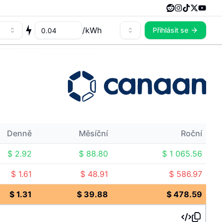
/
kWh
Přihlásit se
Denně
Měsíční
Roční
$
2.92
$
88.80
$
1 065.56
$
1.61
$
48.91
$
586.97
$
1.31
$
39.88
$
478.59