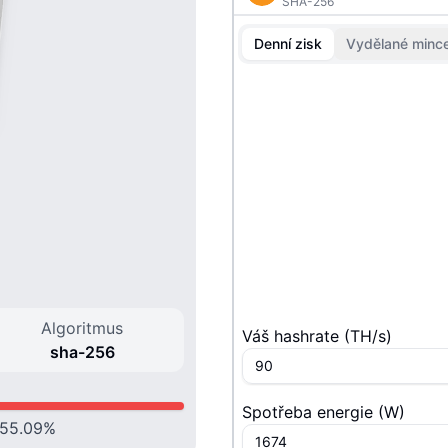
SHA-256
Denní zisk
Vydělané minc
Algoritmus
Váš hashrate
(
T
H/s
)
sha-256
Spotřeba energie
(
W
)
55.09
%