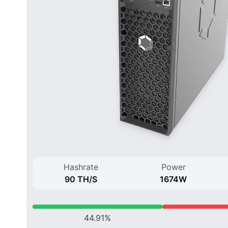
Hashrate
Power
90 T
H/
S
1674
W
44.91
%