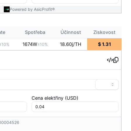
Powered by AsicProfit®
ate
Spotřeba
Účinnost
Ziskovost
1674
W
18.60j/TH
$
1.31
±10%
±10%
Cena elektřiny
(
USD
)
.00004526