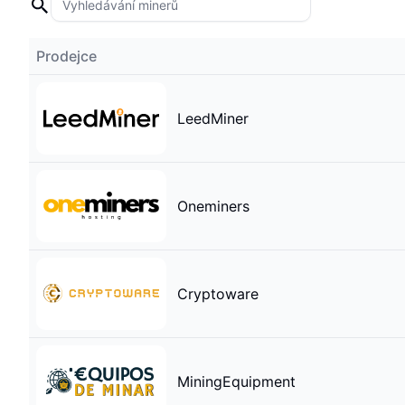
Prodejce
LeedMiner
Oneminers
Cryptoware
MiningEquipment