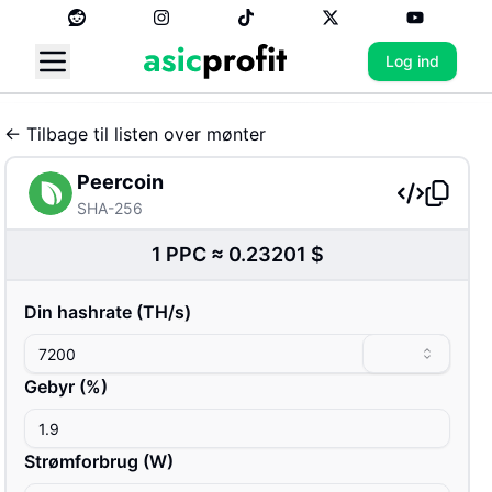
Log ind
←
Tilbage til listen over mønter
Peercoin
SHA-256
1
PPC
≈
0.23201
$
Din hashrate
(
T
H/s
)
Gebyr
(%)
Strømforbrug
(
W
)