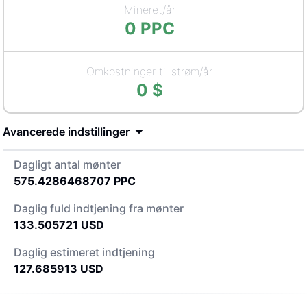
Mineret/år
0
PPC
Omkostninger til strøm/år
0
$
Avancerede indstillinger
Dagligt antal mønter
575.4286468707
PPC
Daglig fuld indtjening fra mønter
133.505721
USD
Daglig estimeret indtjening
127.685913
USD