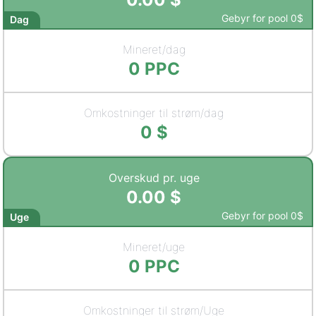
Gebyr for pool
0
$
Dag
Mineret/dag
0
PPC
Omkostninger til strøm/dag
0
$
Overskud pr. uge
0.00
$
Gebyr for pool
0
$
Uge
Mineret/uge
0
PPC
Omkostninger til strøm/Uge