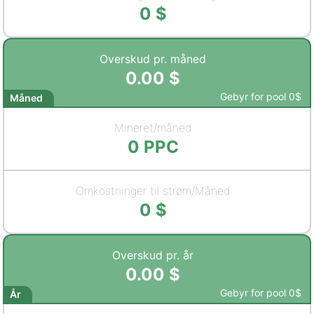
0
$
Overskud pr. måned
0.00
$
Gebyr for pool
0
$
Måned
Mineret/måned
0
PPC
Omkostninger til strøm/Måned
0
$
Overskud pr. år
0.00
$
Gebyr for pool
0
$
År