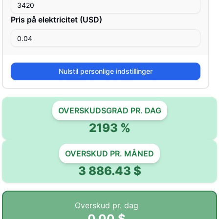
Pris på elektricitet
(
USD
)
Nulstil personlige indstillinger
OVERSKUDSGRAD PR. DAG
2193
%
OVERSKUD PR. MÅNED
3 886.43
$
Overskud pr. dag
0.00
$