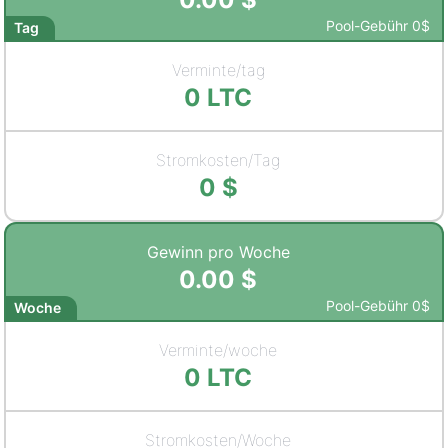
Pool-Gebühr
0
$
Tag
Verminte/tag
0
LTC
Stromkosten/Tag
0
$
Gewinn pro Woche
0.00
$
Pool-Gebühr
0
$
Woche
Verminte/woche
0
LTC
Stromkosten/Woche