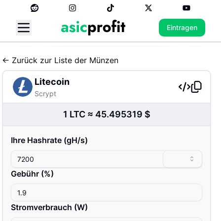
Eintragen
←
Zurück zur Liste der Münzen
Litecoin
Scrypt
1
LTC
≈
45.495319
$
Ihre Hashrate
(
g
H/s
)
Gebühr
(%)
Stromverbrauch
(
W
)