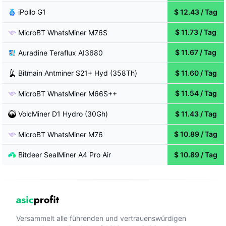
iPollo
G1
$
12.43
/
Tag
$
11.73
/
Tag
MicroBT
WhatsMiner M76S
$
11.67
/
Tag
Auradine
Teraflux AI3680
Bitmain
Antminer S21+ Hyd (358Th)
$
11.60
/
Tag
$
11.54
/
Tag
MicroBT
WhatsMiner M66S++
VolcMiner
D1 Hydro (30Gh)
$
11.43
/
Tag
$
10.89
/
Tag
MicroBT
WhatsMiner M76
Bitdeer
SealMiner A4 Pro Air
$
10.89
/
Tag
Versammelt alle führenden und vertrauenswürdigen