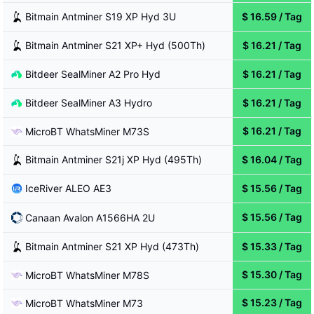
Bitmain
Antminer S19 XP Hyd 3U
$
16.59
/
Tag
Bitmain
Antminer S21 XP+ Hyd (500Th)
$
16.21
/
Tag
Bitdeer
SealMiner A2 Pro Hyd
$
16.21
/
Tag
Bitdeer
SealMiner A3 Hydro
$
16.21
/
Tag
$
16.21
/
Tag
MicroBT
WhatsMiner M73S
Bitmain
Antminer S21j XP Hyd (495Th)
$
16.04
/
Tag
IceRiver
ALEO AE3
$
15.56
/
Tag
$
15.56
/
Tag
Canaan
Avalon A1566HA 2U
Bitmain
Antminer S21 XP Hyd (473Th)
$
15.33
/
Tag
$
15.30
/
Tag
MicroBT
WhatsMiner M78S
$
15.23
/
Tag
MicroBT
WhatsMiner M73