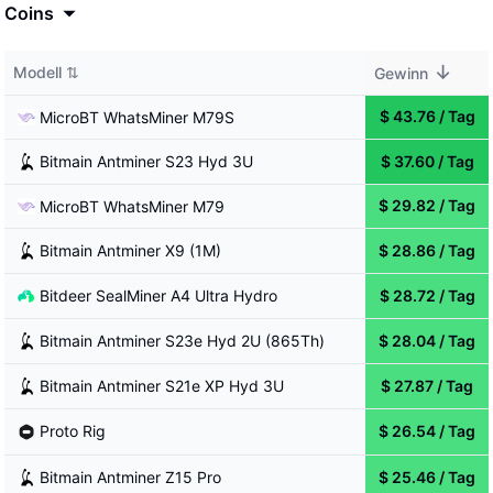
Coins
↓
Modell
⇅
Gewinn
$
43.76
/
Tag
MicroBT
WhatsMiner M79S
Bitmain
Antminer S23 Hyd 3U
$
37.60
/
Tag
$
29.82
/
Tag
MicroBT
WhatsMiner M79
Bitmain
Antminer X9 (1M)
$
28.86
/
Tag
Bitdeer
SealMiner A4 Ultra Hydro
$
28.72
/
Tag
Bitmain
Antminer S23e Hyd 2U (865Th)
$
28.04
/
Tag
Bitmain
Antminer S21e XP Hyd 3U
$
27.87
/
Tag
$
26.54
/
Tag
Proto
Rig
Bitmain
Antminer Z15 Pro
$
25.46
/
Tag