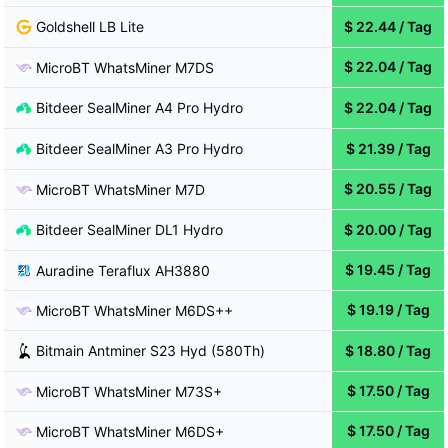
Goldshell
LB Lite
$
22.44
/
Tag
$
22.04
/
Tag
MicroBT
WhatsMiner M7DS
Bitdeer
SealMiner A4 Pro Hydro
$
22.04
/
Tag
Bitdeer
SealMiner A3 Pro Hydro
$
21.39
/
Tag
$
20.55
/
Tag
MicroBT
WhatsMiner M7D
Bitdeer
SealMiner DL1 Hydro
$
20.00
/
Tag
$
19.45
/
Tag
Auradine
Teraflux AH3880
$
19.19
/
Tag
MicroBT
WhatsMiner M6DS++
Bitmain
Antminer S23 Hyd (580Th)
$
18.80
/
Tag
$
17.50
/
Tag
MicroBT
WhatsMiner M73S+
$
17.50
/
Tag
MicroBT
WhatsMiner M6DS+