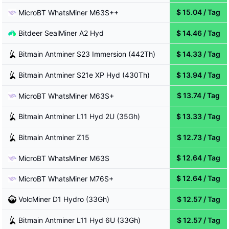
$
15.04
/
Tag
MicroBT
WhatsMiner M63S++
Bitdeer
SealMiner A2 Hyd
$
14.46
/
Tag
Bitmain
Antminer S23 Immersion (442Th)
$
14.33
/
Tag
Bitmain
Antminer S21e XP Hyd (430Th)
$
13.94
/
Tag
$
13.74
/
Tag
MicroBT
WhatsMiner M63S+
Bitmain
Antminer L11 Hyd 2U (35Gh)
$
13.33
/
Tag
Bitmain
Antminer Z15
$
12.73
/
Tag
$
12.64
/
Tag
MicroBT
WhatsMiner M63S
$
12.64
/
Tag
MicroBT
WhatsMiner M76S+
VolcMiner
D1 Hydro (33Gh)
$
12.57
/
Tag
Bitmain
Antminer L11 Hyd 6U (33Gh)
$
12.57
/
Tag